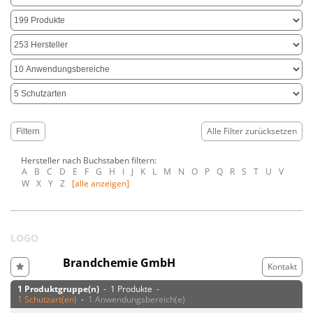
Alle Filter zurücksetzen
Hersteller nach Buchstaben filtern:
A
B
C
D
E
F
G
H
I
J
K
L
M
N
O
P
Q
R
S
T
U
V
W
X
Y
Z
[alle anzeigen]
LOGO
Brandchemie GmbH
Kontakt
1 Produktgruppe(n)
- 1 Produkte -
1 Schutzart(en)
-
1 Anwendungsbereich(e)