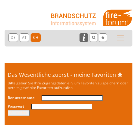
DE
AT
CH
Das Wesentliche zuerst - meine Favoriten
Bitte geben Sie Ihre Zugangsdaten ein, um Favoriten zu speichern oder
bereits gewählte Favoriten aufzurufen.
Benutzername
Passwort
Anmelden