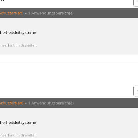
Schutzart(en)
-
1 Anwendungsbereich(e)
cherheitsleitsysteme
nserhalt im Brandfall
Schutzart(en)
-
1 Anwendungsbereich(e)
cherheitsleitsysteme
nserhalt im Brandfall