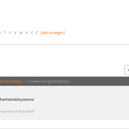
S
T
U
V
W
X
Y
Z
[alle anzeigen]
Schutzart(en)
-
1 Anwendungsbereich(e)
cherheitsleitsysteme
nserhalt im Brandfall