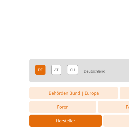
DE
AT
CH
Deutschland
Behörden Bund | Europa
Foren
F
Hersteller