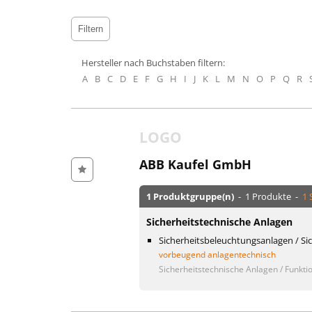
Hersteller nach Buchstaben filtern:
A
B
C
D
E
F
G
H
I
J
K
L
M
N
O
P
Q
R
LOGO
ABB Kaufel GmbH
1 Produktgruppe(n)
- 1 Produkte -
1 
Sicherheitstechnische Anlagen
Sicherheitsbeleuchtungsanlagen / Si
vorbeugend anlagentechnisch
Sicherheitstechnische Anlagen / Funktio