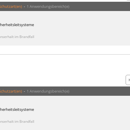
Schutzart(en)
-
1 Anwendungsbereich(e)
cherheitsleitsysteme
nserhalt im Brandfall
Schutzart(en)
-
1 Anwendungsbereich(e)
cherheitsleitsysteme
nserhalt im Brandfall