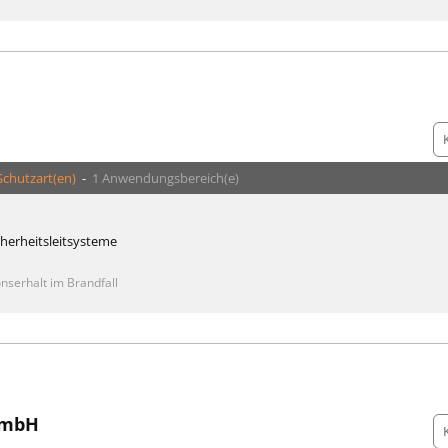
Schutzart(en)
-
1 Anwendungsbereich(e)
cherheitsleitsysteme
nserhalt im Brandfall
GmbH