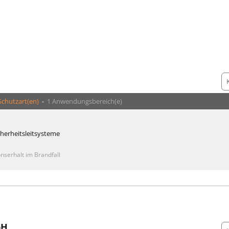
Schutzart(en)
-
1 Anwendungsbereich(e)
cherheitsleitsysteme
nserhalt im Brandfall
bH