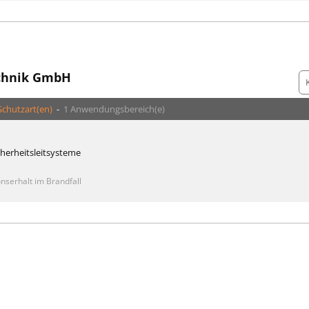
chnik GmbH
Schutzart(en)
-
1 Anwendungsbereich(e)
cherheitsleitsysteme
nserhalt im Brandfall