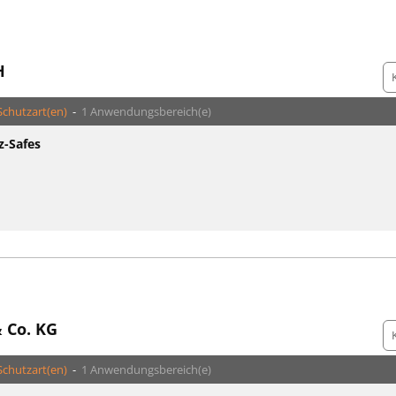
H
Schutzart(en)
-
1 Anwendungsbereich(e)
z-Safes
 Co. KG
Schutzart(en)
-
1 Anwendungsbereich(e)