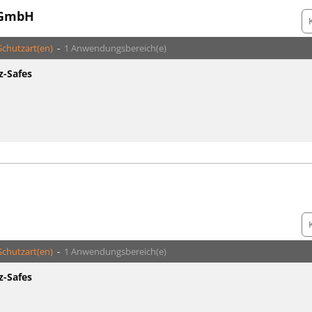
 GmbH
Schutzart(en)
-
1 Anwendungsbereich(e)
z-Safes
Schutzart(en)
-
1 Anwendungsbereich(e)
z-Safes