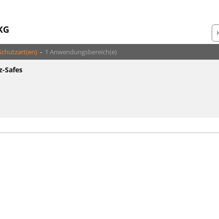
KG
Schutzart(en)
-
1 Anwendungsbereich(e)
z-Safes