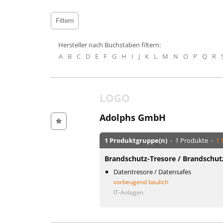
Hersteller nach Buchstaben filtern:
A
B
C
D
E
F
G
H
I
J
K
L
M
N
O
P
Q
R
LOGO
Adolphs GmbH
1 Produktgruppe(n)
- 1 Produkte -
1 
Brandschutz-Tresore / Brandschut
Datentresore / Datensafes
vorbeugend baulich
IT-Anlagen