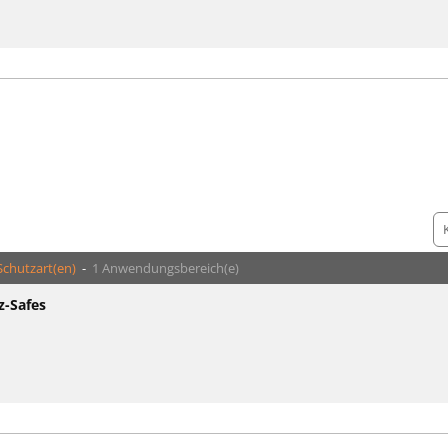
Schutzart(en)
-
1 Anwendungsbereich(e)
z-Safes