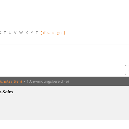
S
T
U
V
W
X
Y
Z
[alle anzeigen]
Schutzart(en)
-
1 Anwendungsbereich(e)
z-Safes