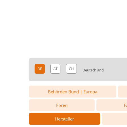
DE
AT
CH
Deutschland
Behörden Bund | Europa
Foren
F
Hersteller