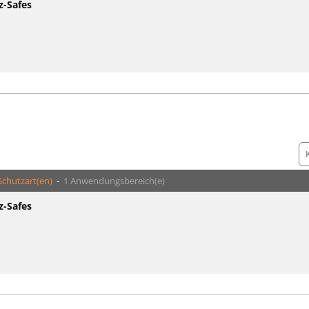
z-Safes
Schutzart(en)
-
1 Anwendungsbereich(e)
z-Safes