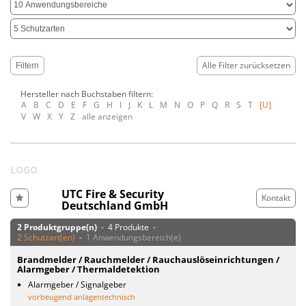
Alle Filter zurücksetzen
Hersteller nach Buchstaben filtern:
A
B
C
D
E
F
G
H
I
J
K
L
M
N
O
P
Q
R
S
T
[U]
V
W
X
Y
Z
alle anzeigen
LOGO
UTC Fire & Security
Kontakt
Deutschland GmbH
2 Produktgruppe(n)
- 4 Produkte -
2 Schutzart(en)
-
1 Anwendungsbereich(e)
Brandmelder / Rauchmelder / Rauchauslöseinrichtungen /
Alarmgeber / Thermaldetektion
Alarmgeber / Signalgeber
vorbeugend anlagentechnisch